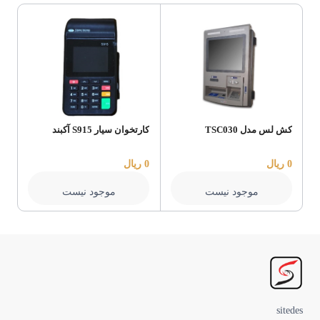
کش لس مدل TSC030
کارتخوان سیار S915 آکبند
کش 
0 ریال
0 ریال
0 ریال
موجود نیست
موجود نیست
sitedes