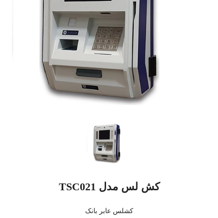
کش لس مدل TSC021
کشلس عابر بانک