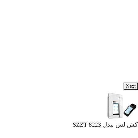
کار
0 ریال
Nex
 لس مدل SZZT 8223