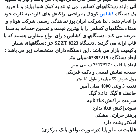
ی دارند دستگاههای کشلس می توانند به کمک شما بیایند و با خرید
 دستگاه
کشلس
کوچک به راحتی تراکنش های کارت به کارت خود
 انجام دهید . لذا شرکت ایران پوز نمایندگی رسمی شرکت هونام و
تا دستگاههای کشلس را با بهترین قیمت و تضمین خدمات به شما
ضه می کند . دستگاههای کشلس دارای انواع متفاوتی هستند که با
قاب ارائه می گردند . دستگاه SZZT 8223 جز دستگاههای بسیار
کیفیت بازار می باشد . این دستگاه دارای مشخصات زیر می باشد :
 دستگاه : 219*89*56میلی متر
 با قاب : 27*17*7 سانتی متر
حه نمایش لمسی و دکمه فیزیکی
ض 55 میلیمتر طول 18 متر
لتی 4000 میلی آمپر
8 گیگ تا 32 گیگ
ت تراکنش 3تا7 ثانیه
دتراکنش فعلا ندارد
ینتر حرارتی مشکی
کنر پشت دارد
بلیت ساتنا و پایا (درصورت توافق بانک مرکزی)