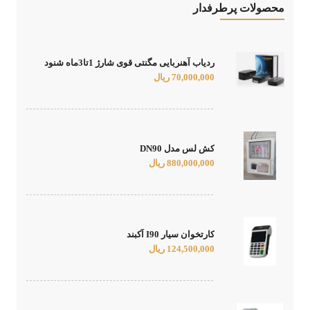
محصولات پرطرفدار
ردیاب آهنربایی مگنتی قوی شارژ 1تا3ماه شنود
کمپینگی
70,000,000 ریال
کش لس مدل DN90
880,000,000 ریال
کارتخوان سیار I90 آکبند
124,500,000 ریال