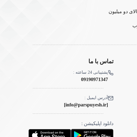
لای دو میلیون
ب
تماس با ما
پشتیبانی 24 ساعته :
09190971347
آدرس ایمیل :
[info@parspuyesh.ir]
دانلود اپلیکیشن :