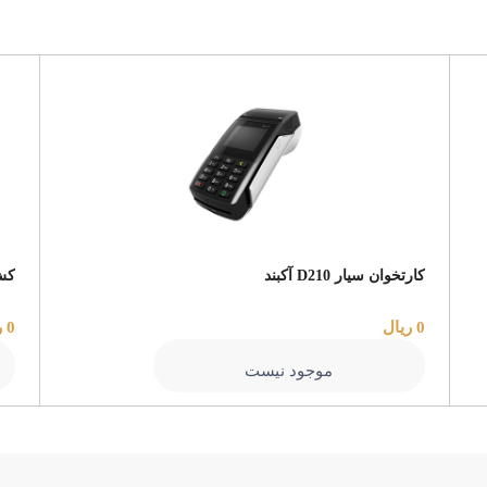
کارتخوان سیار D210 آکبند
کش 
0 ریال
0 ریال
موجود نیست