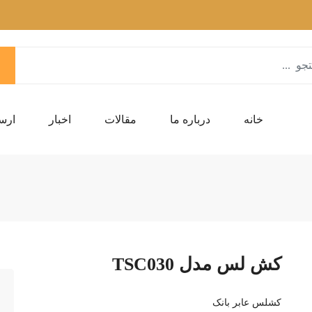
خانه
درباره ما
مقالات
اخبار
ارس
کش لس مدل TSC030
کشلس عابر بانک