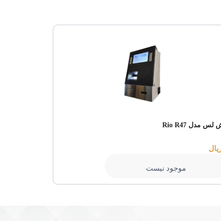
لس مدل Rio R47
کش لس مدل DN90
880,000,000 ریال
موجود نیست